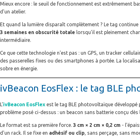
Mieux encore : le seuil de fonctionnement est extrêmement ba
d'un atelier.
Et quand la lumière disparaît complètement ? Le tag continue
3 semaines en obscurité totale
lorsqu'il est pleinement cha
intermédiaire.
Ce que cette technologie n'est pas : un GPS, un tracker cellu
des passerelles fixes ou des smartphones à portée. La localisa
sobre en énergie.
ivBeacon EosFlex : le tag BLE pho
L'
ivBeacon EosFlex
est le tag BLE photovoltaïque développé pa
problème posé ci-dessus : un beacon sans batterie conçu dès le
Le format est sa première force.
3 cm × 2 cm × 0,2 cm
- l'épai
d'un rack. Il se fixe en
adhésif ou clip
, sans perçage, sans modi