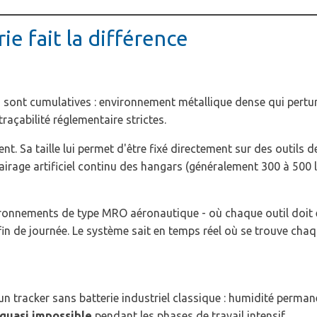
ie fait la différence
ont cumulatives : environnement métallique dense qui perturbe 
raçabilité réglementaire strictes.
. Sa taille lui permet d'être fixé directement sur des outils d
lairage artificiel continu des hangars (généralement 300 à 500 
onnements de type MRO aéronautique - où chaque outil doit être
in de journée. Le système sait en temps réel où se trouve chaq
un tracker sans batterie industriel classique : humidité permane
quasi impossible
pendant les phases de travail intensif.