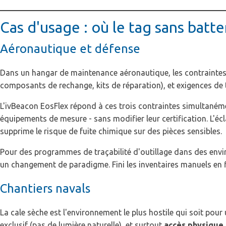
Cas d'usage : où le tag sans batter
Aéronautique et défense
Dans un hangar de maintenance aéronautique, les contraintes s
composants de rechange, kits de réparation), et exigences de t
L'ivBeacon EosFlex répond à ces trois contraintes simultanément
équipements de mesure - sans modifier leur certification. L'éc
supprime le risque de fuite chimique sur des pièces sensibles.
Pour des programmes de traçabilité d'outillage dans des envir
un changement de paradigme. Fini les inventaires manuels en f
Chantiers navals
La cale sèche est l'environnement le plus hostile qui soit pour 
exclusif (pas de lumière naturelle), et surtout
accès physique 