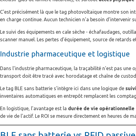
C'est précisément là que le tag photovoltaïque montre son inté
en charge continue. Aucun technicien n'a besoin d'intervenir su
Le suivi des équipements en cale sèche - échafaudages, outill
scanner manuel. Les pertes d'équipement, source de retards et 
Industrie pharmaceutique et logistique
Dans l'industrie pharmaceutique, la traçabilité n'est pas une
transport doit être tracé avec horodatage et chaîne de cust
Le tag BLE sans batterie s'intègre ici dans une logique de
suiv
inventaires automatiques en entrepôt remplacent les comptage
En logistique, l'avantage est la
durée de vie opérationnelle
de vie de l'actif. Le ROI se mesure directement en heures de m
BLE sans batterie vs RFID passive