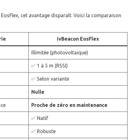
 EosFlex, cet avantage disparaît. Voici la comparaison
rie
ivBeacon EosFlex
Illimitée (photovoltaïque)
✅ 1 à 5 m (RSSI)
✅ Selon variante
Nulle
nce
Proche de zéro en maintenance
✅ Natif
✅ Robuste