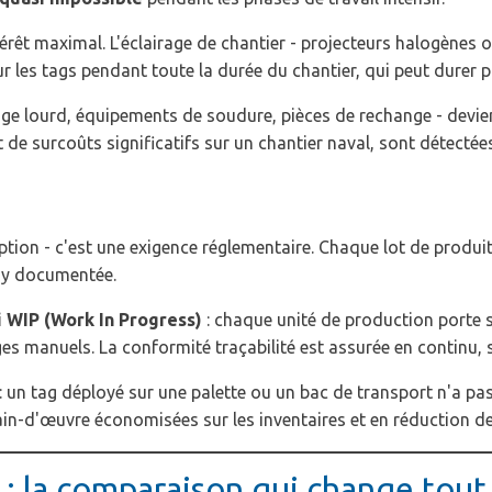
rêt maximal. L'éclairage de chantier - projecteurs halogènes o
r les tags pendant toute la durée du chantier, qui peut durer p
age lourd, équipements de soudure, pièces de rechange - devien
de surcoûts significatifs sur un chantier naval, sont détectées
 option - c'est une exigence réglementaire. Chaque lot de pro
ody documentée.
i WIP (Work In Progress)
: chaque unité de production porte so
s manuels. La conformité traçabilité est assurée en continu, 
: un tag déployé sur une palette ou un bac de transport n'a pa
ain-d'œuvre économisées sur les inventaires et en réduction des
 : la comparaison qui change tout