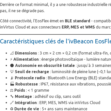
Derrière ce format minimal, il y a une robustesse industrielle ré
pas, il ne se dégrade pas.
Côté connectivité, l'EosFlex émet en
BLE standard
- compatibl
inVirtus Cloud et aux connecteurs
ERP, MES et WMS
du marc
Caractéristiques clés de l'ivBeacon EosFl
📐
Dimensions
: 3 cm × 2 cm × 0,2 cm (format ultra-fin,
⚡
Alimentation
: énergie photovoltaïque - lumière naturel
🌑
Autonomie en obscurité totale
: jusqu'à 3 semaine
💡
Seuil de recharge
: luminosité de pleine lune (~0,1 lu
📡
Protocole radio
: Bluetooth Low Energy (BLE) standa
🏭
Robustesse
: IP67, résistance aux vibrations, poussi
⚖️
Poids
: < 1 gramme
🔧
Montage
: adhésif ou clip, sans outil
🔗
Intégration
: ERP, MES, WMS via inVirtus Cloud
♻️
Durée de vie
: 5+ ans sans maintenance