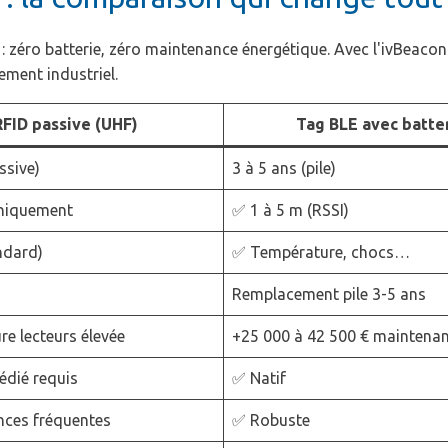
: zéro batterie, zéro maintenance énergétique. Avec l'ivBeacon
ement industriel.
RFID passive (UHF)
Tag BLE avec batte
assive)
3 à 5 ans (pile)
niquement
✅ 1 à 5 m (RSSI)
ndard)
✅ Température, chocs…
Remplacement pile 3-5 ans
re lecteurs élevée
+25 000 à 42 500 € maintena
édié requis
✅ Natif
ences fréquentes
✅ Robuste