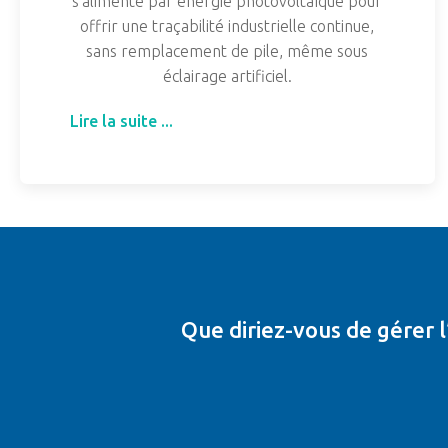
s'alimente par énergie photovoltaïque pour
offrir une traçabilité industrielle continue,
sans remplacement de pile, même sous
éclairage artificiel.
Lire la suite ...
Que diriez-vous de gérer