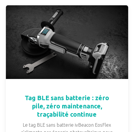
Tag BLE sans batterie : zéro
pile, zéro maintenance,
traçabilité continue
Le tag BLE sans batterie ivBeacon EosFlex